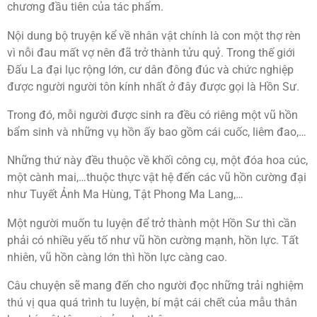
chương đầu tiên của tác phẩm.
Nội dung bộ truyện kể về nhân vật chính là con một thợ rèn
vì nỗi đau mất vợ nên đã trở thành tửu quỷ. Trong thế giới
Đấu La đại lục rộng lớn, cư dân đông đúc và chức nghiệp
được người người tôn kính nhất ở đây được gọi là Hồn Sư.
Trong đó, mỗi người được sinh ra đều có riêng một vũ hồn
bẩm sinh và những vụ hồn ấy bao gồm cái cuốc, liêm đao,…
Những thứ này đều thuộc về khối công cụ, một đóa hoa cúc,
một cành mai,…thuộc thực vật hệ đến các vũ hồn cường đại
như Tuyết Ảnh Ma Hùng, Tật Phong Ma Lang,…
Một người muốn tu luyện để trở thành một Hồn Sư thì cần
phải có nhiều yếu tố như vũ hồn cường mạnh, hồn lực. Tất
nhiên, vũ hồn càng lớn thì hồn lực càng cao.
Câu chuyện sẽ mang đến cho người đọc những trải nghiệm
thú vị qua quá trình tu luyện, bí mật cái chết của mẫu thân