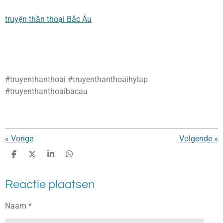
truyện thần thoại Bắc Âu
#truyenthanthoai #truyenthanthoaihylap
#truyenthanthoaibacau
«
Vorige
Volgende
»
D
D
S
D
e
e
h
e
l
e
a
l
Reactie plaatsen
e
l
r
e
n
e
n
Naam *