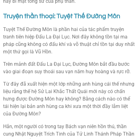
hay bí mật tông sư của phụ thân.
Truyện thần thoại: Tuyệt Thế Đường Môn
Tuyệt Thế Đường Môn là phần hai của tác phẩm truyện
tranh tiên hiệp Đấu La Đại Lục. Nơi đây không tồn tại ma
pháp cũng không có đấu khí và võ thuật chỉ tồn tại duy nhất
một thứ gọi là Vũ Hồn.
Trên mảnh đất Đấu La Đại Lục, Đường Môn bắt đầu bước
vào giai đoạn suy thoái sau vạn năm huy hoàng và rực rỡ.
Từ đây đã xuất hiện một lớp những anh hùng cái thế nhưng
liệu rằng thế hệ Sử Lai Khắc Thất Quái mới này có chấn
hưng được Đường Môn hay không? Bằng cách nào có thể
tái hiện lại bản anh hùng ca khi xưa một thời đầy lẫm liệt
của Đường Môn?
Hắn, một người có trong tay Bách vạn niên hồn thú, thần
cung Nhật Nguyệt Trích Tinh của Tử Linh Thánh Pháp Thần