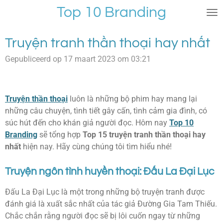
Top 10 Branding
Ga
direct
naar
Truyện tranh thần thoại hay nhất
de
hoofdinhoud
Gepubliceerd op 17 maart 2023 om 03:21
Truyện thần thoại
luôn là những bộ phim hay mang lại
những câu chuyện, tình tiết gây cấn, tình cảm gia đình, có
súc hút đến cho khán giả người đọc. Hôm nay
Top 10
Branding
sẽ tổng hợp
Top 15 truyện tranh thần thoại hay
nhất
hiện nay. Hãy cùng chúng tôi tìm hiểu nhé!
Truyện ngôn tình huyền thoại: Đấu La Đại Lục
Đấu La Đại Lục là một trong những bộ truyện tranh được
đánh giá là xuất sắc nhất của tác giả Đường Gia Tam Thiếu.
Chắc chắn rằng người đọc sẽ bị lôi cuốn ngay từ những