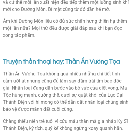
và cứ thế mỗi lần xuất hiện đều tiếp thêm một luồng sinh khí
mới cho Đường Môn. Bí mật cũng từ đó dần hé mở.
Ám khí Đường Môn liệu có đủ sức chấn hưng thiên hạ thêm
một lần nữa? Mọi thứ đều được giải đáp sau khi bạn đọc
xong tác phẩm.
Truyện thần thoại hay: Thần Ấn Vương Tọa
Thần Ấn Vương Tọa không quá nhiều những chi tiết tình
cảm ướt át nhưng cũng đủ làm say đắm trái tim bao độc
giả. Nhân loại đang dần bước vào bờ vực của diệt vong, Ma
Tộc hùng mạnh, cường thế, dưới sự quật khởi của Lục Đại
Thánh Điện với hi mong có thể dẫn dắt nhân loại chúng sinh
bảo vệ được mảnh đất cuối cùng.
Chàng thiếu niên trẻ tuổi vì cứu mẫu thân mà gia nhập Kỵ Sĩ
Thánh Điện, kỳ tích, quỷ kế không ngừng xoay quanh hắn.