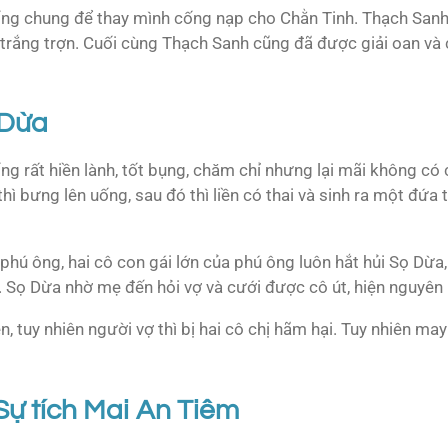
ống chung để thay mình cống nạp cho Chằn Tinh. Thạch Sanh
g trắng trợn. Cuối cùng Thạch Sanh cũng đã được giải oan và
 Dừa
g rất hiền lành, tốt bụng, chăm chỉ nhưng lại mãi không c
hì bưng lên uống, sau đó thì liền có thai và sinh ra một đứa
phú ông, hai cô con gái lớn của phú ông luôn hắt hủi Sọ Dừa, 
 Sọ Dừa nhờ mẹ đến hỏi vợ và cưới được cô út, hiện nguyên h
n, tuy nhiên người vợ thì bị hai cô chị hãm hại. Tuy nhiên 
Sự tích Mai An Tiêm