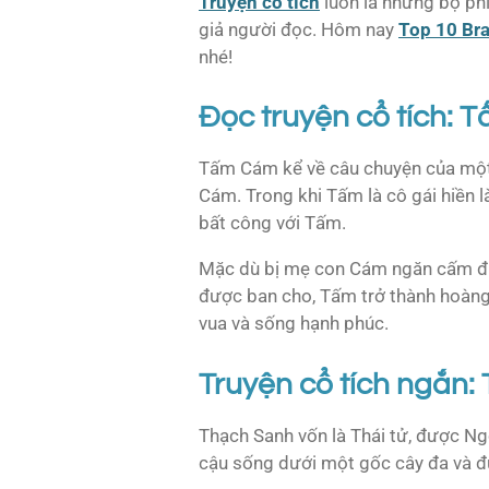
Truyện cổ tích
luôn là những bộ phi
giả người đọc. Hôm nay
Top 10 Br
nhé!
Đọc truyện cổ tích:
Tấm Cám kể về câu chuyện của một 
Cám. Trong khi Tấm là cô gái hiền là
bất công với Tấm.
Mặc dù bị mẹ con Cám ngăn cấm đi c
được ban cho, Tấm trở thành hoàng
vua và sống hạnh phúc.
Truyện cổ tích ngắn:
Thạch Sanh vốn là Thái tử, được N
cậu sống dưới một gốc cây đa và đ