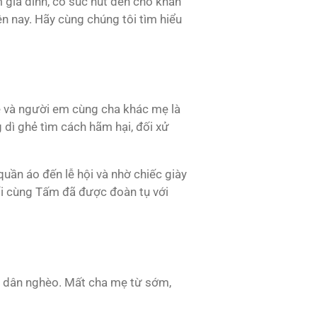
m gia đình, có súc hút đến cho khán
ện nay. Hãy cùng chúng tôi tìm hiểu
 và người em cùng cha khác mẹ là
g dì ghẻ tìm cách hãm hại, đối xử
uần áo đến lễ hội và nhờ chiếc giày
ối cùng Tấm đã được đoàn tụ với
g dân nghèo. Mất cha mẹ từ sớm,