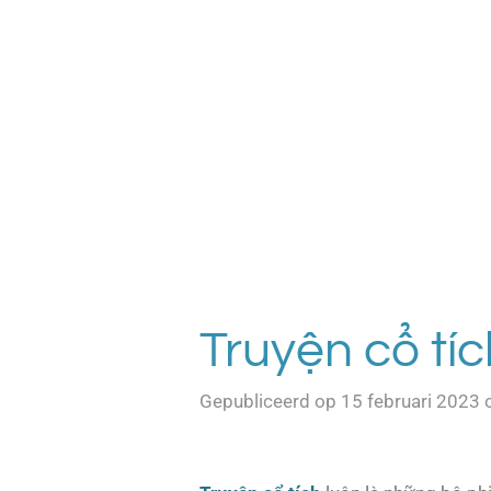
Ga
direct
naar
de
hoofdinhoud
Truyện cổ tí
Gepubliceerd op 15 februari 2023