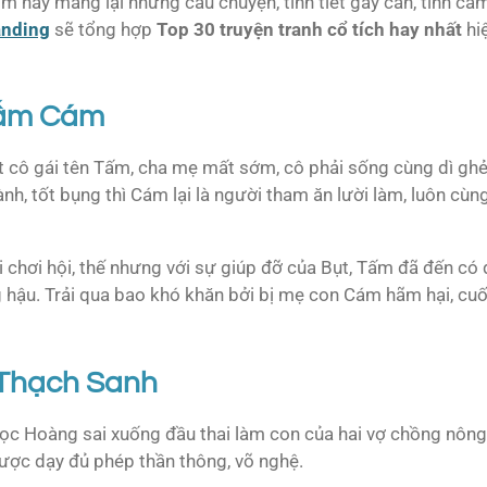
m hay mang lại những câu chuyện, tình tiết gây cấn, tình cả
anding
sẽ tổng hợp
Top 30 truyện tranh cổ tích hay nhất
hi
 Tấm Cám
cô gái tên Tấm, cha mẹ mất sớm, cô phải sống cùng dì ghẻ
nh, tốt bụng thì Cám lại là người tham ăn lười làm, luôn cùn
hơi hội, thế nhưng với sự giúp đỡ của Bụt, Tấm đã đến có q
 hậu. Trải qua bao khó khăn bởi bị mẹ con Cám hãm hại, cu
 Thạch Sanh
gọc Hoàng sai xuống đầu thai làm con của hai vợ chồng nôn
ược dạy đủ phép thần thông, võ nghệ.