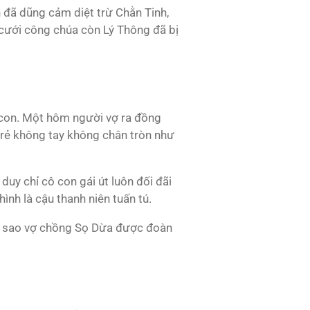
 đã dũng cảm diệt trừ Chằn Tinh,
 cưới công chúa còn Lý Thông đã bị
ó con. Một hôm người vợ ra đồng
 trẻ không tay không chân tròn như
duy chỉ cô con gái út luôn đối đãi
ình là cậu thanh niên tuấn tú.
may sao vợ chồng Sọ Dừa được đoàn